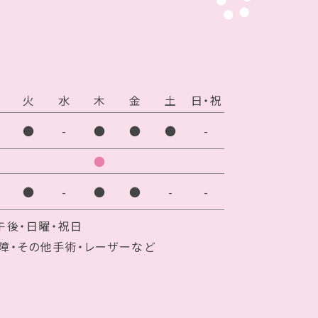
火
水
木
金
土
日・祝
●
-
●
●
●
-
●
●
-
●
●
-
-
午後・日曜・祝日
障・その他手術・レーザーなど