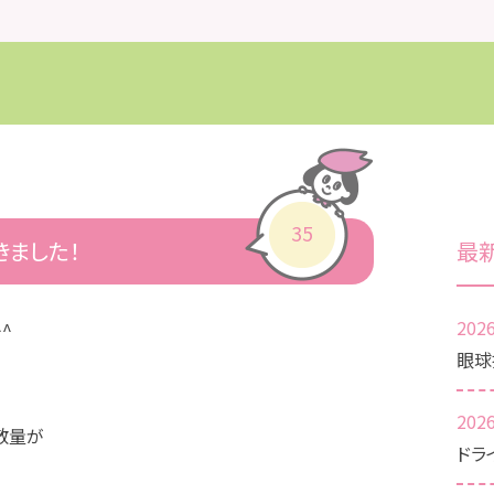
35
きました！
最
2026
^
眼球
2026
散量が
ドラ