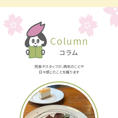
らせ
10/2から当院で取り扱いを行っている２週間タイ
プ(2week)のコンタクトレンズ全種類に対して洗
浄液をセットでの購入が可能となりました。
また、洗浄液の名称と金額が変更となります。詳
Column
細は下記の通りになりますのでご確認下さい。
コラム
【変更内容】
院長やスタッフが、病気のことや
・商品名 「アドバンスドパック→コンビネーショ
日々感じたことを綴ります
ンパック」
・料金 「1300円→1800円」
・変更日 「2025年10月02日」
皆様にご負担をおかけすることになりますが、ご