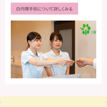
ご注文日から１週間後～5
/2
(
土
)AM
の受け取り、もしく
白内障手術について詳しくみる
は、休業明け5
/7
(
月
)
以降の受け取りとなります。
※GW休業前に受け取りをご希望される方は、受け取り
期間に注意して下さい。
《4
/27(
月
)
～5
/2(
土
)AM
に注文をご希望される方》
ご注文日から2週間後以降の受け取りになります。
※お急ぎの方は早めにご注文をお願い致します。
※
WEB
注文・
TEL
注文は受け付けておりませんので、当
院に直接来院していただき、受付にて注文していただき
ますようお願い致します。
2026.02.27