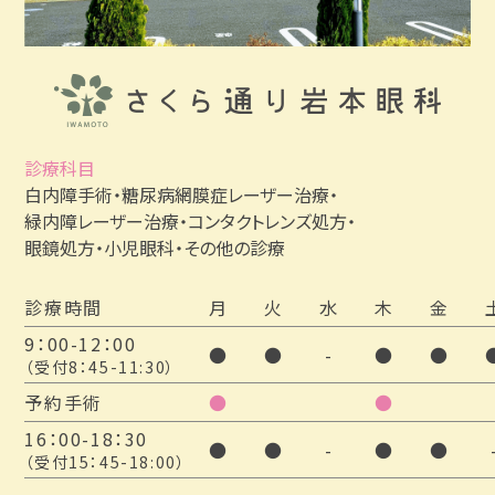
受け取りはご注文日から約3週間後になります。
※お急ぎの方は早めにご注文をお願い致します。
※眼鏡の処方箋の発行は通常通り行なっており
ます。
診療科目
白内障手術・糖尿病網膜症レーザー治療・
緑内障レーザー治療・
コンタクトレンズ処方・
眼鏡処方・小児眼科・その他の診療
2025.12.04
年末年始休業 コンタクトレンズのお渡し
診療時間
月
火
水
木
金
についてのお知らせ
9：00-12：00
●
●
-
●
●
（受付8：45-11:30）
《
12/15(
月
)
～
12/20(
土
)
に注文をご希望される方》
予約手術
●
●
ご注文日から１週間後～
12/2
７
(
土
)AM
の受け取り、もし
16：00-18：30
くは、休業明け
1/
５
(
月
)
以降の受け取りとなります。
●
●
-
●
●
（受付15：45-18:00）
※年末年始休業前に受け取りをご希望される方は、受