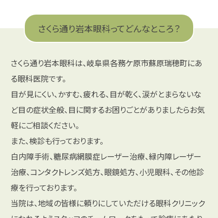
医療DX推進体制整備加算
当院は、オンライン資格確認等システムにより取
さくら通り岩本眼科ってどんなところ？
得した診療情報を活用して、診療を実施しており
ます。
さくら通り岩本眼科は、岐阜県各務ケ原市蘇原瑞穂町にあ
マイナ保険証を促進する等、医療DXに関わる取
る眼科医院です。
り組みを実施し、医療DXを通じて質の高い医療
目が見にくい、かすむ、疲れる、目が乾く、涙がとまらないな
を提供できるよう取り組んでおります。
ど目の症状全般、目に関するお困りごとがありましたらお気
軽にご相談ください。
2025.05.12
また、検診も行っております。
検査のご予約をいただいている方へ
白内障手術、糖尿病網膜症レーザー治療、緑内障レーザー
当院では、特別な検査に限り、ご予約をいただい
治療、コンタクトレンズ処方、眼鏡処方、小児眼科、その他診
ております。
療を行っております。
当院は、地域の皆様に頼りにしていただける眼科クリニック
ご予約の時間から15分を過ぎても来院されない