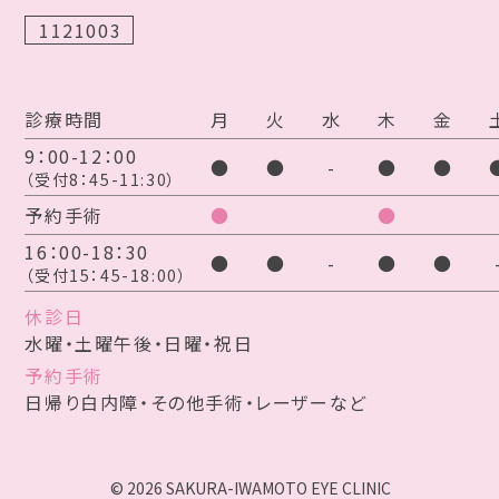
ので、当院に直接来院していただき、受付にて注
1121003
文していただきますようお願いいたします。
診療時間
月
火
水
木
金
9：00-12：00
2025.04.10
●
●
-
●
●
（受付8：45-11:30）
ゴールデンウィーク休みのコンタクトレンズ
予約手術
●
●
発注についてのお知らせ
16：00-18：30
●
●
-
●
●
《4/25（金）～4/28（月）に注文をご希望される方》
（受付15：45-18:00）
ゴールデンウィーク休み明け5/12（月）以降の受
休診日
水曜・土曜午後・日曜・祝日
け取りとなります。
予約手術
休み前の受け取りをご希望される方は、
日帰り白内障・その他手術・レーザーなど
4/24（木）までのご注文をお願いいたします。
《5/1（木）～5/10（土）に注文をご希望される方》
© 2026 SAKURA-IWAMOTO EYE CLINIC