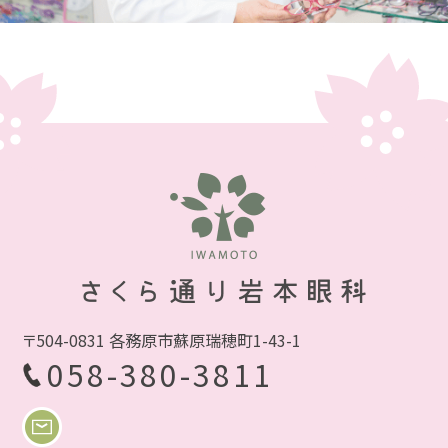
《5/30（金）午後～6/5（木）にご注文の方》
6/16（月）以降の受け取り
《6/6（金）～6/19（木）にご注文の方》
ご注文日から10日以降の受け取り
当院で取り扱いのあるクーパービジョンのコンタ
クトレンズは下記の通りです。
・バイオフィニティ（近視用、乱視用、遠近両用）
・プロクリアマルチフォーカル
〒504-0831 各務原市蘇原瑞穂町1-43-1
058-380-3811
※お急ぎの方は早めにご注文をお願いいたしま
す。
※WEB注文・TEL注文は受け付けておりません