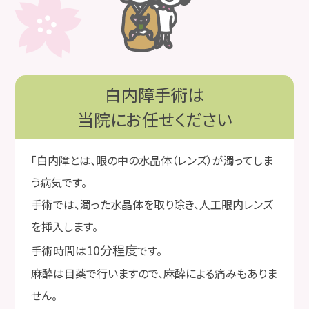
へ
初めてコンタクトレンズをご使用される方は、予
約制になります。
また、コンタクトレンズ処方箋の発行は行ってお
白内障手術は
りません。
当院にお任せください
ご理解とご協力のほど、何卒よろしくお願い申し
「白内障とは、眼の中の水晶体（レンズ）が濁ってしま
上げます。
う病気です。
手術では、濁った水晶体を取り除き、人工眼内レンズ
2026.04.23
を挿入します。
GW休業 コンタクトレンズのお渡しについ
10分程度
手術時間は
です。
てのお知らせ
麻酔は目薬で行いますので、麻酔による痛みもありま
せん。
《4
/20(
月
)
～4
/25(
土
)
に注文をご希望される方》