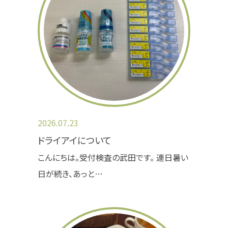
※お急ぎの方は早めのご注文をお願い致します。
※WEB注文・TEL注文は受け付けておりません
ので、当院に直接来院していただき、受付にて注
文していただきますようお願い致します。
2025.06.19
お盆休みのおしらせ
2026.07.23
お盆休みのお知らせです。
ドライアイについて
8/10（日）～8/17（日）までお休みとなります。
こんにちは。受付検査の武田です。 連日暑い
どうぞよろしくお願い致します。
日が続き、あっと…