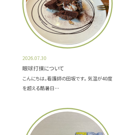
理解のほど宜しくお願い致します。
2025.07.03
夏季休業のコンタクトレンズ発注について
のお知らせ
2026.07.30
《8/4(月)～8/9(土)にご注文を希望される方》
夏季休業の為、休み明け8/18(月)に発注を致し
眼球打撲について
ますので、8/18(月)より１週間後以降(8/25以降)
こんにちは。看護師の田坂です。 気温が40度
の受け取りとなります。
を超える酷暑日…
休み前の受け取りをご希望される方は、8/2(土)
までのご注文をお願い致します。
8/2(土)までは通常通り１週間後以降の受け取り
になります。