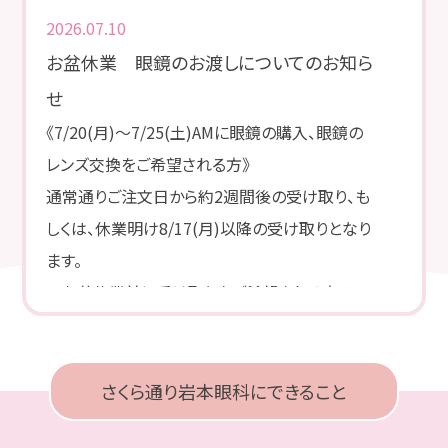
2026.07.10
お盆休業 眼鏡のお渡しについてのお知ら
せ
《7
/20(
月
)
～7
/25(
土
)AM
に眼鏡の購入、眼鏡の
レンズ交換をご希望される方》
通常通りご注文日から約2週間後の受け取り、も
しくは、休業明け8
/17
(
月
)
以降の受け取りとなり
ます。
※お盆休業前に受け取りをご希望される方は、
受け取り期間に注意して下さい。
《7
/27(
月
)
～8/8
(
土
)AM
に眼鏡の購入、眼鏡のレ
さくら通り岩本眼科にできること
ンズ交換をご希望される方》