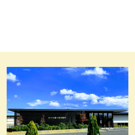
2025.12.05
年末年始休業 眼鏡のお渡しについてのお
知らせ
《
12/8(
月
)
～
12/13(
土
)AM
に眼鏡の購入、眼鏡の
レンズ交換をご希望される方》
通常通りご注文日から約2週間後の受け取り、も
しくは、休業明け
1/
５
(
月
)
以降の受け取りとなり
ます。
※年末年始休業前に受け取りをご希望される方
は、受け取り期間に注意して下さい。
《
12/15(
月
)
～
12/27(
土
)AM
に眼鏡の購入、眼鏡
のレンズ交換をご希望される方》