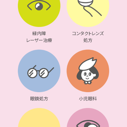
り期間に注意して下さい。
《8
/3(
月
)
～8
/8(
土
)AM
に注文をご希望される方》
ご注文日から2週間後以降の受け取りになります。
緑内障
コンタクトレンズ
レーザー治療
処方
※お急ぎの方は早めにご注文をお願い致します。
※
WEB
注文・
TEL
注文は受け付けておりませんので、当
院に接来院
直
していただき、受付にて注文していただき
ますようお願い致します。
2026.06.05
眼鏡処方
小児眼科
お盆休みのお知らせ
お盆休みのお知らせです。
８/９（日）～８/１６（日）までお休みとなります。