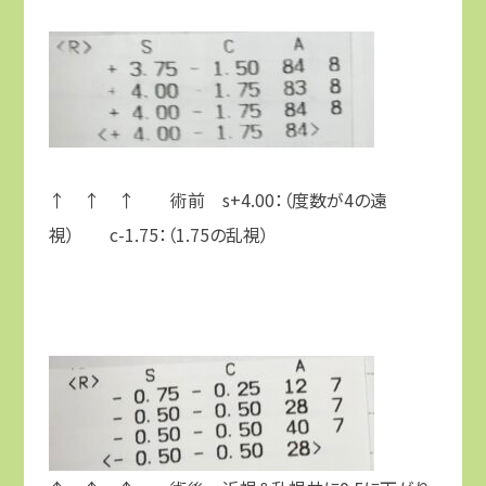
↑ ↑ ↑ 術前 s+4.00：（度数が4の遠
視） c-1.75：（1.75の乱視）