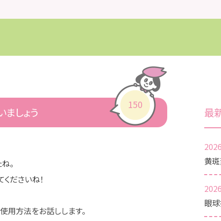
150
いましょう
最
2026
黄斑
ね。
てくださいね！
2026
眼球
い使用方法をお話しします。