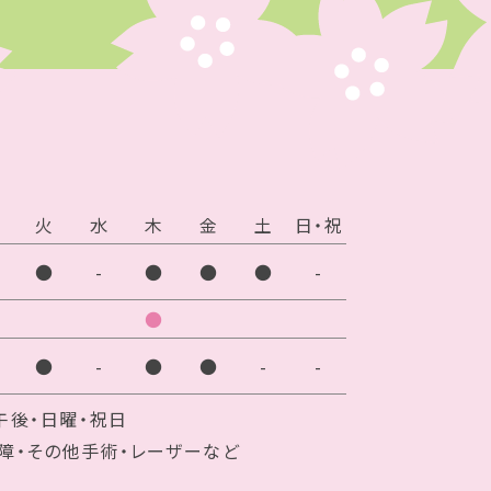
火
水
木
金
土
日・祝
●
-
●
●
●
-
●
●
-
●
●
-
-
午後・日曜・祝日
障・その他手術・レーザーなど