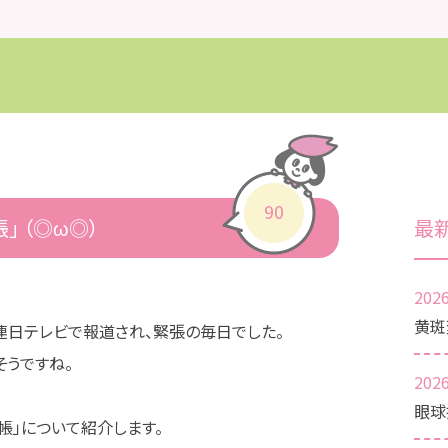
90
 （◎ω◎）
最
2026
黄斑
連日テレビで報道され、緊張の毎日でした。
うですね。
2026
眼球
帳」について紹介します。