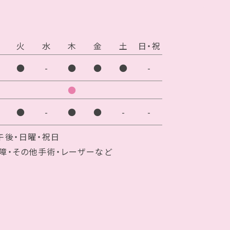
火
水
木
金
土
日・祝
●
-
●
●
●
-
●
●
-
●
●
-
-
午後・日曜・祝日
障・その他手術・レーザーなど